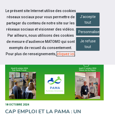
Aller à la navigation
Le présent site Internet utilise des cookies
Aller au contenu
J'accepte
réseaux sociaux pour vous permettre de
tout
partager du contenu de notre site sur les
réseaux sociaux et visionner des vidéos.
Personnaliser
Par ailleurs, nous utilisons des cookies
NOTRE ACTUALITÉ
Je refuse
de mesure d’audience MATOMO qui sont
tout
exempts de recueil du consentement.
Pour plus de renseignements,
cliquez ici
.
18 OCTOBRE 2024
CAP EMPLOI ET LA PAMA : UN