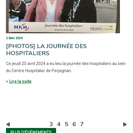
2 MAI 2024
[PHOTOS] LA JOURNÉE DES
HOSPITALIERS
Ce jeudi 25 avril 2024 a eu lieu la journée des hospitaliers au sein
du Centre Hospitalier de Perpignan.
Lire la suite
(actuelle)
3
4
5
6
7
PLUS D'ÉVÉNEMENTS