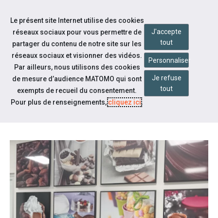
Aller à la navigation
Le présent site Internet utilise des cookies
Aller au contenu
J'accepte
réseaux sociaux pour vous permettre de
tout
partager du contenu de notre site sur les
réseaux sociaux et visionner des vidéos.
Personnaliser
Par ailleurs, nous utilisons des cookies
Je refuse
Notre actualité
de mesure d’audience MATOMO qui sont
tout
exempts de recueil du consentement.
DIPA PERPIGNAN - FIDÉLE À LA
Pour plus de renseignements,
cliquez ici
.
SENSIBILISATION AU HANDICAP !