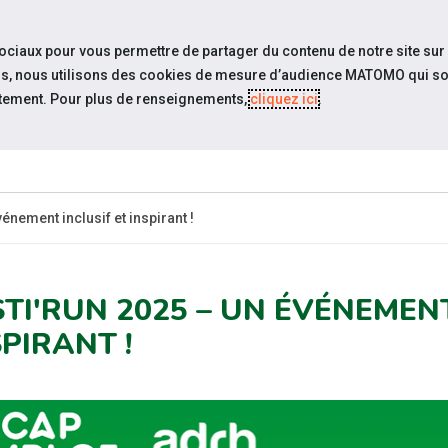
travel_explore
settings_accessibility
Sites du réseau
Acc
sociaux pour vous permettre de partager du contenu de notre site sur
eurs, nous utilisons des cookies de mesure d’audience MATOMO qui so
tement. Pour plus de renseignements,
cliquez ici
.
QUI SOMMES-
ACTUAL
NOUS ?
énement inclusif et inspirant !
STI'RUN 2025 – UN ÉVÉNEMENT
PIRANT !