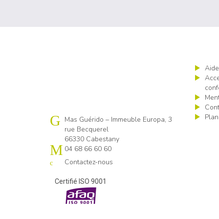
Aide
Acce
conf
Ment
Cont
Plan
Cap emploi 66
Mas Guérido – Immeuble Europa, 3
rue Becquerel
66330 Cabestany
04 68 66 60 60
Contactez-nous
Certifié ISO 9001