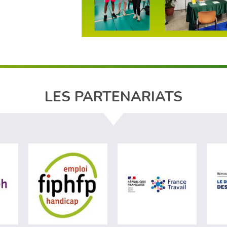
LES PARTENARIATS
ère du travail (nouvelle fenêtre)
visiter les site de Agefiph (nouvelle fenêtre)
visiter les site de Fiphfp (nouvelle fenêt
visiter les 