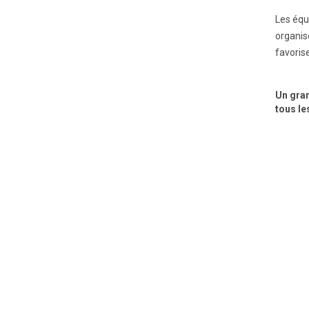
Les équ
organis
favorise
Un gran
tous les