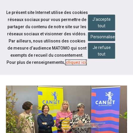
Aller à la navigation
Le présent site Internet utilise des cookies
Aller au contenu
J'accepte
réseaux sociaux pour vous permettre de
tout
partager du contenu de notre site sur les
réseaux sociaux et visionner des vidéos.
Personnaliser
Par ailleurs, nous utilisons des cookies
Je refuse
Notre actualité
de mesure d’audience MATOMO qui sont
tout
exempts de recueil du consentement.
FORUM DE L'EMPLOI DE CANET
Pour plus de renseignements,
cliquez ici
.
EN ROUSSILLON