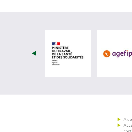
visiter les site de Minist
Aide
Acce
conf