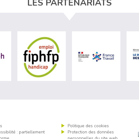
LES PARTENARIATS
ère du travail (nouvelle fenêtre)
visiter les site de Agefiph (nouvelle fenêtre)
visiter les site de Fiphfp (nouvelle fenêt
visiter les 
s
Politique des cookies
ssibilité : partiellement
Protection des données
orme
personnelles du site web