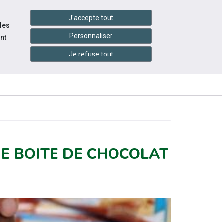
handshake
essibilité
Services en ligne
J'accepte tout
 les
Personnaliser
nt
Je refuse tout
INFOS
ITÉS
ÉVÉNEMENTS
PRATIQUES
NE BOITE DE CHOCOLAT