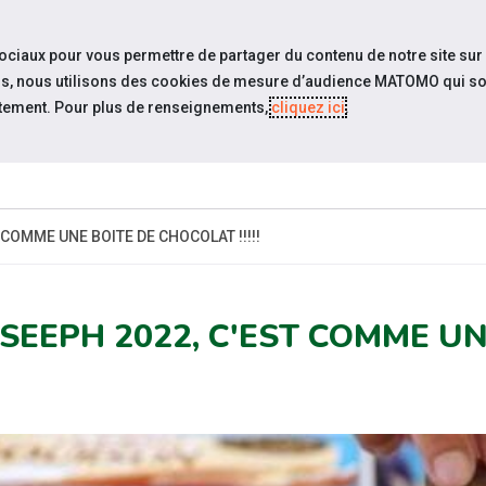
travel_explore
settings_accessibility
Sites du réseau
Acc
sociaux pour vous permettre de partager du contenu de notre site sur
eurs, nous utilisons des cookies de mesure d’audience MATOMO qui so
tement. Pour plus de renseignements,
cliquez ici
.
QUI SOMMES-
ACTUAL
NOUS ?
 COMME UNE BOITE DE CHOCOLAT !!!!!
 SEEPH 2022, C'EST COMME U