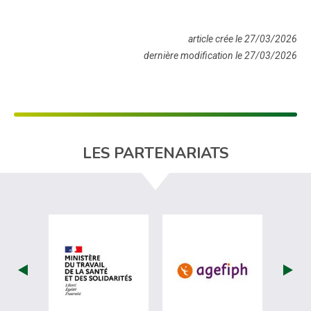
article crée le 27/03/2026
dernière modification le 27/03/2026
LES PARTENARIATS
visiter les site de Ministère du travail (
visiter les si