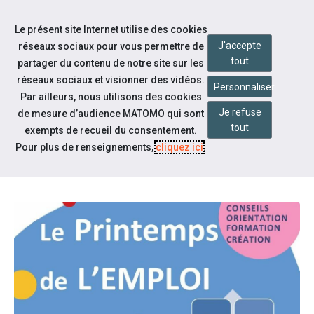
Aller à la navigation
Le présent site Internet utilise des cookies
Aller au contenu
J'accepte
réseaux sociaux pour vous permettre de
tout
partager du contenu de notre site sur les
réseaux sociaux et visionner des vidéos.
Personnaliser
Par ailleurs, nous utilisons des cookies
Je refuse
Notre actualité
de mesure d’audience MATOMO qui sont
tout
exempts de recueil du consentement.
LE PRINTEMPS DE L'EMPLOI DE
Pour plus de renseignements,
cliquez ici
.
PRADES - EDITION 2026