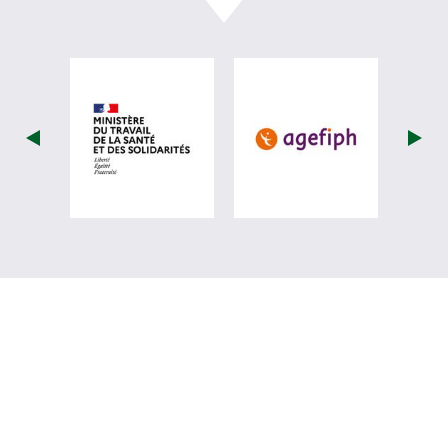
visiter les site de Ministère du travail (
visiter les si