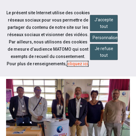
Aller à la navigation
Le présent site Internet utilise des cookies
Aller au contenu
J'accepte
réseaux sociaux pour vous permettre de
tout
partager du contenu de notre site sur les
réseaux sociaux et visionner des vidéos.
Personnaliser
Par ailleurs, nous utilisons des cookies
Je refuse
Notre actualité
de mesure d’audience MATOMO qui sont
tout
exempts de recueil du consentement.
L'HIVER ARRIVE ...
Pour plus de renseignements,
cliquez ici
.