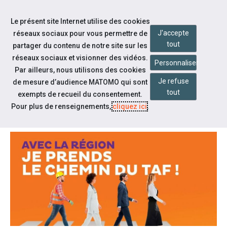
Aller à la navigation
Le présent site Internet utilise des cookies
Aller au contenu
J'accepte
réseaux sociaux pour vous permettre de
tout
partager du contenu de notre site sur les
réseaux sociaux et visionner des vidéos.
Personnaliser
Par ailleurs, nous utilisons des cookies
Je refuse
Notre actualité
de mesure d’audience MATOMO qui sont
tout
exempts de recueil du consentement.
SALON DU TAF 2019
Pour plus de renseignements,
cliquez ici
.