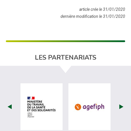
article crée le 31/01/2020
dernière modification le 31/01/2020
LES PARTENARIATS
visiter les site de Ministère du travail (
visiter les si