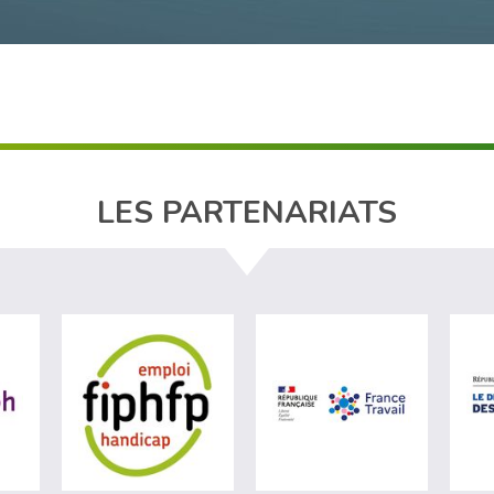
LES PARTENARIATS
ère du travail (nouvelle fenêtre)
visiter les site de Agefiph (nouvelle fenêtre)
visiter les site de Fiphfp (nouvelle fenêt
visiter les 