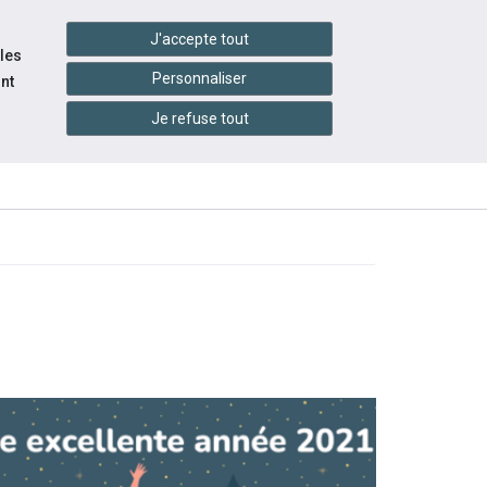
handshake
essibilité
Services en ligne
J'accepte tout
 les
Personnaliser
nt
Je refuse tout
INFOS
ITÉS
ÉVÉNEMENTS
PRATIQUES