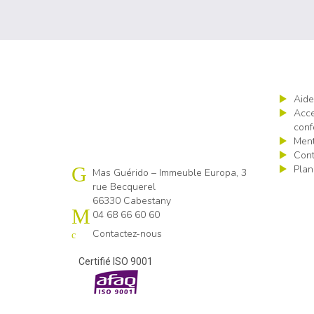
Aide
Acce
conf
Ment
Cont
Plan
Cap emploi 66
Mas Guérido – Immeuble Europa, 3
rue Becquerel
66330 Cabestany
04 68 66 60 60
Contactez-nous
Certifié ISO 9001