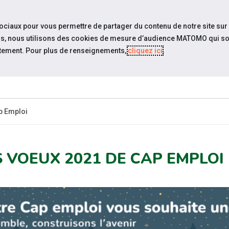
travel_explore
settings_accessibility
Sites du réseau
Acc
sociaux pour vous permettre de partager du contenu de notre site sur
eurs, nous utilisons des cookies de mesure d’audience MATOMO qui so
tement. Pour plus de renseignements,
cliquez ici
.
QUI SOMMES-
ACTUAL
NOUS ?
p Emploi
S VOEUX 2021 DE CAP EMPLOI