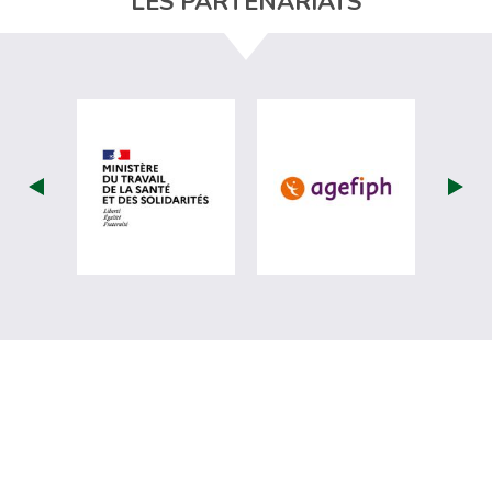
LES PARTENARIATS
visiter les site de Ministère du travail (
visiter les si