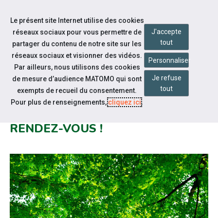
Aller à la navigation
Le présent site Internet utilise des cookies
Aller au contenu
J'accepte
réseaux sociaux pour vous permettre de
tout
partager du contenu de notre site sur les
réseaux sociaux et visionner des vidéos.
Personnaliser
Par ailleurs, nous utilisons des cookies
Je refuse
Notre actualité
de mesure d’audience MATOMO qui sont
tout
exempts de recueil du consentement.
VOTRE CAP EMPLOI 66 RESTE
Pour plus de renseignements,
cliquez ici
.
OUVERT UNIQUEMENT SUR
RENDEZ-VOUS !