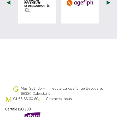
visiter les site de Ministère du travail (
visiter les si
Cap emploi 66
Mas Guérido – Immeuble Europa, 3 rue Becquerel
66330 Cabestany
04 68 66 60 60
Contactez-nous
Certifié ISO 9001