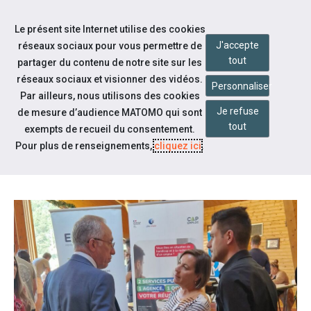
Aller à la navigation
Le présent site Internet utilise des cookies
Aller au contenu
J'accepte
réseaux sociaux pour vous permettre de
tout
partager du contenu de notre site sur les
réseaux sociaux et visionner des vidéos.
Personnaliser
Par ailleurs, nous utilisons des cookies
Je refuse
Notre actualité
de mesure d’audience MATOMO qui sont
tout
exempts de recueil du consentement.
[PHOTOS] FORUM HIVER 2023
Pour plus de renseignements,
cliquez ici
.
FONT ROMEU