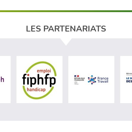
LES PARTENARIATS
ère du travail (nouvelle fenêtre)
visiter les site de Agefiph (nouvelle fenêtre)
visiter les site de Fiphfp (nouvelle fenêt
visiter les 