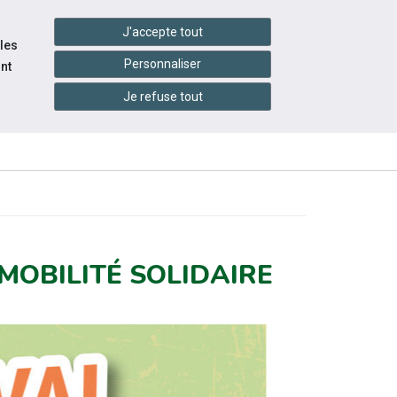
handshake
essibilité
Services en ligne
J'accepte tout
 les
Personnaliser
nt
Je refuse tout
INFOS
ITÉS
ÉVÉNEMENTS
PRATIQUES
MOBILITÉ SOLIDAIRE