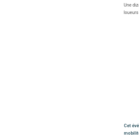
Une diza
loueurs
Cet évé
mobilit