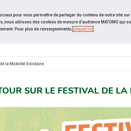
travel_explore
settings_accessibility
Sites du réseau
Acc
sociaux pour vous permettre de partager du contenu de notre site sur
eurs, nous utilisons des cookies de mesure d’audience MATOMO qui so
tement. Pour plus de renseignements,
cliquez ici
.
QUI SOMMES-
ACTUAL
NOUS ?
 de la Mobilité Solidaire
TOUR SUR LE FESTIVAL DE LA 