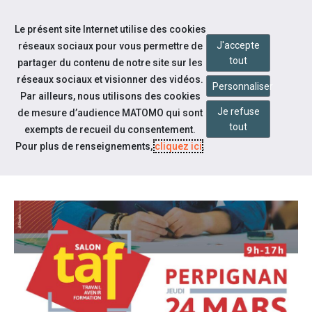
Aller à la navigation
Le présent site Internet utilise des cookies
Aller au contenu
J'accepte
réseaux sociaux pour vous permettre de
tout
partager du contenu de notre site sur les
réseaux sociaux et visionner des vidéos.
Personnaliser
Par ailleurs, nous utilisons des cookies
Je refuse
Notre actualité
de mesure d’audience MATOMO qui sont
tout
exempts de recueil du consentement.
SALON TAF 2022 - NOS OFFRES
Pour plus de renseignements,
cliquez ici
.
D'EMPLOI #2