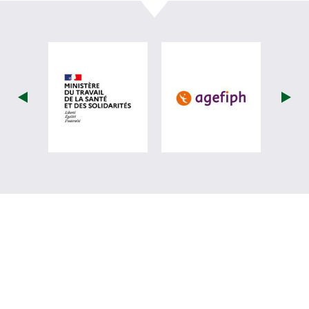
visiter les site de Ministère du travail (
visiter les si