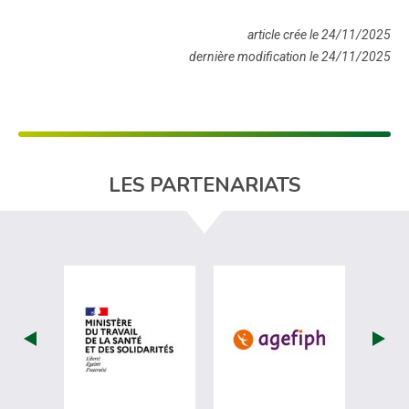
article crée le 24/11/2025
dernière modification le 24/11/2025
LES PARTENARIATS
visiter les site de Ministère du travail (
visiter les si