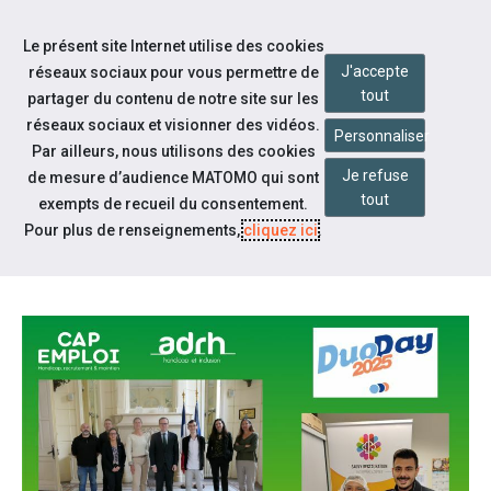
Aller à la navigation
Le présent site Internet utilise des cookies
Aller au contenu
J'accepte
réseaux sociaux pour vous permettre de
tout
partager du contenu de notre site sur les
réseaux sociaux et visionner des vidéos.
Personnaliser
Par ailleurs, nous utilisons des cookies
Je refuse
Notre actualité
de mesure d’audience MATOMO qui sont
tout
exempts de recueil du consentement.
[SEEPH 25] DUODAY 2025 : 82
Pour plus de renseignements,
cliquez ici
.
DUOS CRÉÉS !