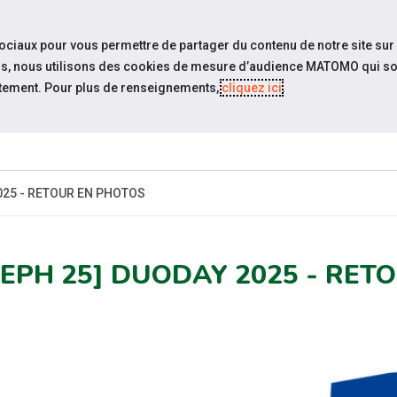
travel_explore
settings_accessibility
Sites du réseau
Acc
sociaux pour vous permettre de partager du contenu de notre site sur
eurs, nous utilisons des cookies de mesure d’audience MATOMO qui so
tement. Pour plus de renseignements,
cliquez ici
.
QUI SOMMES-
ACTUAL
NOUS ?
025 - RETOUR EN PHOTOS
EEPH 25] DUODAY 2025 - RET