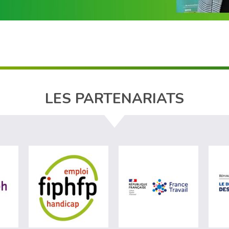
LES PARTENARIATS
ère du travail (nouvelle fenêtre)
visiter les site de Agefiph (nouvelle fenêtre)
visiter les site de Fiphfp (nouvelle fenêt
visiter les 