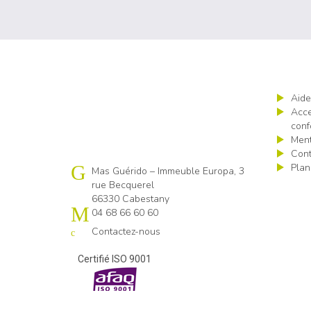
Aide
Acce
conf
Ment
Cont
Plan
Cap emploi 66
Mas Guérido – Immeuble Europa, 3
rue Becquerel
66330 Cabestany
04 68 66 60 60
Contactez-nous
Certifié ISO 9001