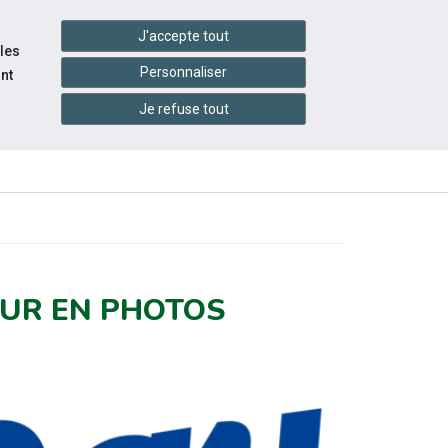
handshake
essibilité
Services en ligne
J'accepte tout
 les
Personnaliser
nt
Je refuse tout
INFOS
ITÉS
ÉVÉNEMENTS
PRATIQUES
OUR EN PHOTOS